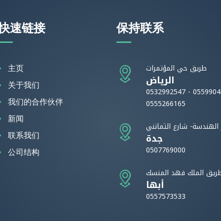
快速链接
保持联系
主页
طريق حي المؤتمرات
الرياض
关于我们
0532992547 - 0559904
我们的合作伙伴
0555266165
新闻
ر الهندسة- شارع الثمانني
联系我们
جدة
0507769000
公司结构
ريق الملك فهد المنسك
أبها
0557573533