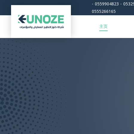
طريق حي المؤتمرات 0532992547 - 0559904823 -
0555266165
主页