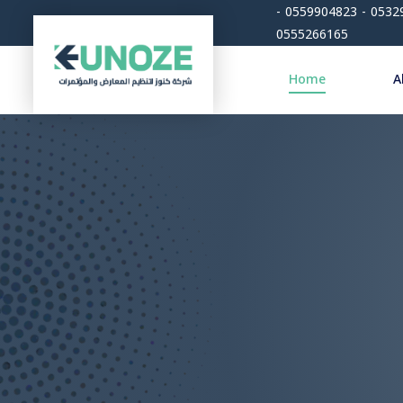
طريق حي المؤتمرات 0532992547 - 0559904823 -
0555266165
Home
A