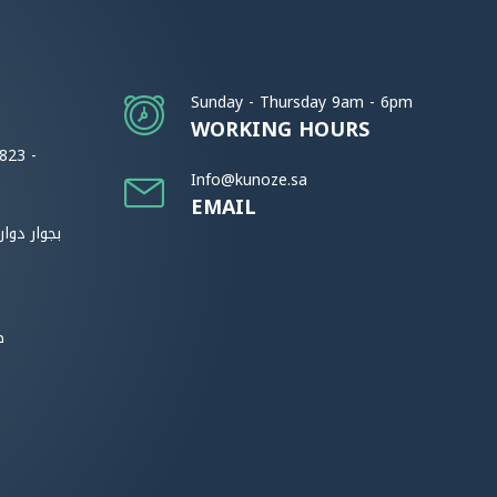
Sunday - Thursday 9am - 6pm
WORKING HOURS
823 -
Info@kunoze.sa
EMAIL
بجوار دوا
ط