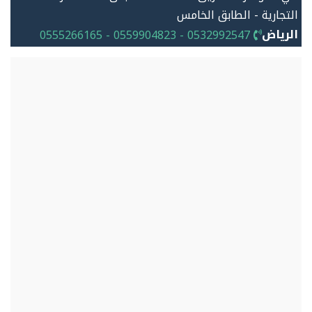
التجارية - الطابق الخامس
الرياض
0532992547 - 0559904823 - 0555266165