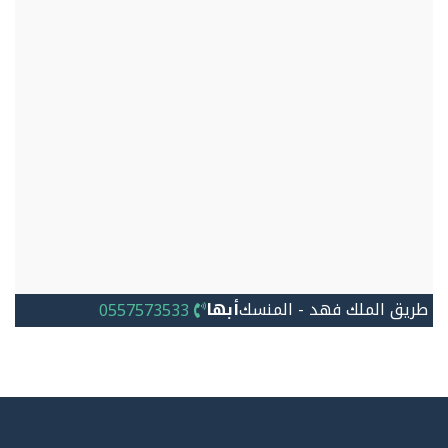
طريق الملك فهد - المنسك
أبها
0557573533