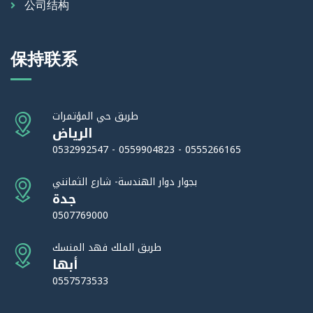
公司结构
保持联系
طريق حي المؤتمرات
الرياض
0532992547 - 0559904823 - 0555266165
بجوار دوار الهندسة- شارع الثمانني
جدة
0507769000
طريق الملك فهد المنسك
أبها
0557573533